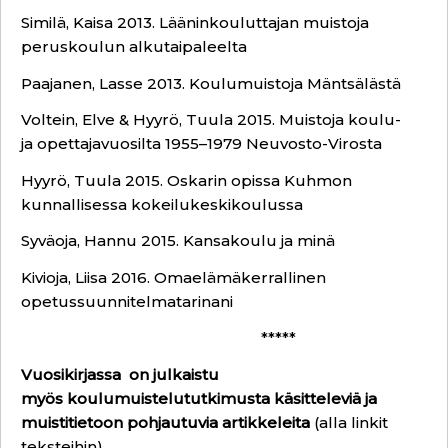
Similä, Kaisa 2013. Lääninkouluttajan muistoja
peruskoulun alkutaipaleelta
Paajanen, Lasse 2013. Koulumuistoja Mäntsälästä
Voltein, Elve & Hyyrö, Tuula 2015. Muistoja koulu-
ja opettajavuosilta 1955–1979 Neuvosto-Virosta
Hyyrö, Tuula 2015. Oskarin opissa Kuhmon
kunnallisessa kokeilukeskikoulussa
Syväoja, Hannu 2015. Kansakoulu ja minä
Kivioja, Liisa 2016. Omaelämäkerrallinen
opetussuunnitelmatarinani
*****
Vuosikirjassa on julkaistu
myös k
oulumuistelututkimusta käsitteleviä ja
muistitietoon pohjautuvia artikkeleita
(alla linkit
teksteihin)