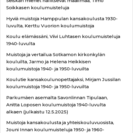
Seiskan miehet hallitsevat maailmaa, Timo
Soikkasen koulumuisteluja
Hyviä muistoja Hamppulan kansakoulusta 1930-
luvulta, Kerttu Vuorion koulumuistoja
Koulu elämässäni, Viivi Luhtasen koulumuisteluja
1940-luvulta
Muistoja ja vertailua Sotkamon kirkonkylän
kouluilta, Jarmo ja Helena Heikkisen
koulumuistoja 1940- ja 1950-luvuilta
Koulutie kansakoulunopettajaksi, Mirjam Jussilan
koulumuistoja 1940- ja 1950-luvuilta
Parkumäen asemalta Savonlinnan Tipulaan,
Anitta Loposen koulumuistoja 1940-luvulta
alkaen (julkaistu 12.5.2025)
Muistoja kansakoulusta ja yhteiskouluvuosista,
Jouni Innan koulumuisteluja 1950- ja 1960-