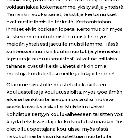
voidaan jakaa kokemaamme, yksityistä ja yhteistä.
Tämänkin vuoksi sanat, tekstit ja kertomukset
ovat meille ihmisille tärkeitä. Kertomistahan
ihmiset eivät koskaan lopeta. Kertomus on myös
keskeinen muoto ihmisten muistille, myös
meidän yhteisesti jaetulle muistillemme. Tässä
suhteessa sinunkin koulumuistot (ja yleensäkin
lapsuus ja nuoruusmuistosi), olivat ne millaisia
tahansa, ovat tärkeitä! Lähetä sinäkin omia
muistoja koulutieltäsi meille ja lukijoillemme!
Otamme sivustolle muisteluita kaikilta eri
kouluasteilta ja koulutusaloilta. Myös työelämän
aikana hankituista lisäopinnoista olisi mukava
saada kuvauksia sivulle. Muistelusi voivat
kohdistua tiettyyn kouluvaiheeseen tai sitten voit
käydä tekstissäsi läpi koko kouluhistoriasikin. Jos
olet ollut opettajana kouluissa, myös tästä
näkökulmasta käsin kirjoitettuja muisteluita