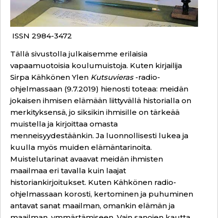
ISSN 2984-3472
Tällä sivustolla julkaisemme erilaisia
vapaamuotoisia koulumuistoja. Kuten kirjailija
Sirpa Kähkönen Ylen
Kutsuvieras
-radio-
ohjelmassaan (9.7.2019) hienosti toteaa: meidän
jokaisen ihmisen elämään liittyvällä historialla on
merkityksensä, jo siksikin ihmisille on tärkeää
muistella ja kirjoittaa omasta
menneisyydestäänkin. Ja luonnollisesti lukea ja
kuulla myös muiden elämäntarinoita.
Muistelutarinat avaavat meidän ihmisten
maailmaa eri tavalla kuin laajat
historiankirjoitukset. Kuten Kähkönen radio-
ohjelmassaan korosti, kertominen ja puhuminen
antavat sanat maailman, omankin elämän ja
maailman, ymmärtämiseen. Vain sanojen kautta