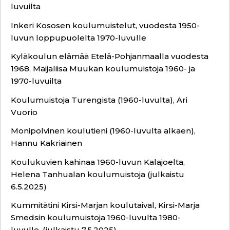
luvuilta
Inkeri Kososen koulumuistelut, vuodesta 1950-
luvun loppupuolelta 1970-luvulle
Kyläkoulun elämää Etelä-Pohjanmaalla vuodesta
1968, Maijaliisa Muukan koulumuistoja 1960- ja
1970-luvuilta
Koulumuistoja Turengista (1960-luvulta), Ari
Vuorio
Monipolvinen koulutieni (1960-luvulta alkaen),
Hannu Kakriainen
Koulukuvien kahinaa 1960-luvun Kalajoelta,
Helena Tanhualan koulumuistoja (julkaistu
6.5.2025)
Kummitätini Kirsi-Marjan koulutaival, Kirsi-Marja
Smedsin koulumuistoja 1960-luvulta 1980-
luvulle. (julkaistu 7.5.2025)