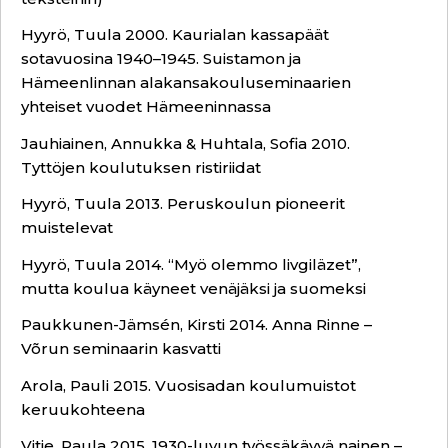
Hyyrö, Tuula 2000. Kaurialan kassapäät
sotavuosina 1940–1945. Suistamon ja
Hämeenlinnan alakansakouluseminaarien
yhteiset vuodet Hämeeninnassa
Jauhiainen, Annukka & Huhtala, Sofia 2010.
Tyttöjen koulutuksen ristiriidat
Hyyrö, Tuula 2013. Peruskoulun pioneerit
muistelevat
Hyyrö, Tuula 2014. “Myö olemmo livgiläzet”,
mutta koulua käyneet venäjäksi ja suomeksi
Paukkunen-Jämsén, Kirsti 2014. Anna Rinne –
Võrun seminaarin kasvatti
Arola, Pauli 2015. Vuosisadan koulumuistot
keruukohteena
Vitie, Paula 2015. 1930-luvun työssäkäyvä nainen –