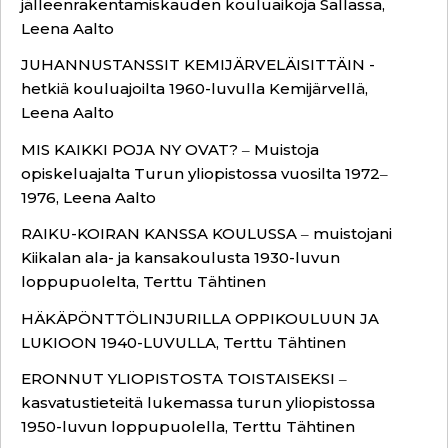
jälleenrakentamiskauden kouluaikoja Sallassa,
Leena Aalto
JUHANNUSTANSSIT KEMIJÄRVELÄISITTÄIN -
hetkiä kouluajoilta 1960-luvulla Kemijärvellä,
Leena Aalto
MIS KAIKKI POJA NY OVAT? ‒ Muistoja
opiskeluajalta Turun yliopistossa vuosilta 1972‒
1976, Leena Aalto
RAIKU-KOIRAN KANSSA KOULUSSA ‒ muistojani
Kiikalan ala- ja kansakoulusta 1930-luvun
loppupuolelta, Terttu Tähtinen
HÄKÄPÖNTTÖLINJURILLA OPPIKOULUUN JA
LUKIOON 1940-LUVULLA, Terttu Tähtinen
ERONNUT YLIOPISTOSTA TOISTAISEKSI ‒
kasvatustieteitä lukemassa turun yliopistossa
1950-luvun loppupuolella, Terttu Tähtinen