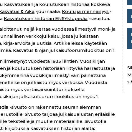
uu kasvatuksen ja koulutuksen historiaa koskeva
Kasvatus & Aika
-journaalia,
Koulu ja menneisyys
-
aa
Kasvatuksen historian ENSYklopedia
-sivustoa.
oittanut, neljä kertaa vuodessa ilmestyvä moni- ja
skunnallinen verkkojulkaisu, jossa julkaistaan
a, kirja-arvioita ja uutisia. Artikkeleissa käytetään
telmää. Kasvatus & Ajan julkaisufoorumiluokitus on 1.
on ilmestynyt vuodesta 1935 lähtien. Vuosikirjan
Si
n ja koulutuksen historiaan liittyvää harrastusta ja
M
ikymmeninä vuosikirja ilmestyi vain painettuna
si
enellä se on julkaistu myös verkossa. Vuodesta
kaistu myös vertaisarviointitunnuksella
uosikirjan julkaisufoorumiluokitus on myös 1.
edia
-sivusto on rakennettu seuran aiemman
ustoille. Sivusto tarjoaa julkaisualustan erilaisille
ille teksteille ja muulle materiaalille. Sivustolla
ti kirjoituksia kasvatuksen historian alalta: