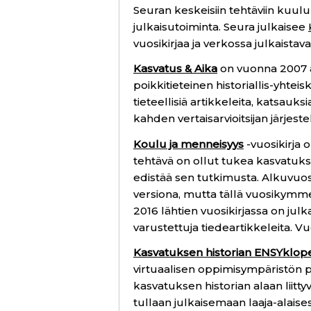
Seuran keskeisiin tehtäviin kuul
julkaisutoiminta. Seura julkaisee
vuosikirjaa ja verkossa julkaistav
Kasvatus & Aika
on vuonna 2007 al
poikkitieteinen historiallis-yhtei
tieteellisiä artikkeleita, katsauksi
kahden vertaisarvioitsijan järjes
Koulu ja menneisyys
-vuosikirja 
tehtävä on ollut tukea kasvatukse
edistää sen tutkimusta. Alkuvuos
versiona, mutta tällä vuosikymm
2016 lähtien vuosikirjassa on jul
varustettuja tiedeartikkeleita. V
Kasvatuksen historian ENSYklop
virtuaalisen oppimisympäristön per
kasvatuksen historian alaan liittyv
tullaan julkaisemaan laaja-alaises