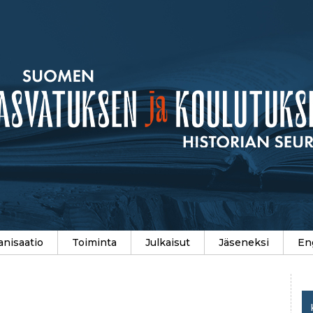
anisaatio
Toiminta
Julkaisut
Jäseneksi
En