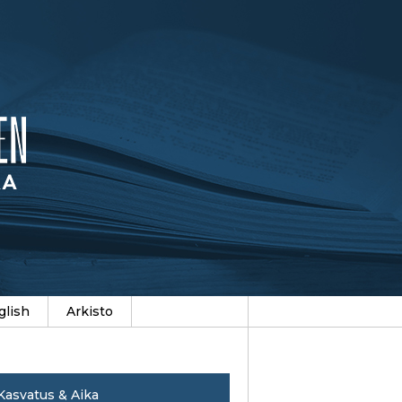
glish
Arkisto
Kasvatus & Aika