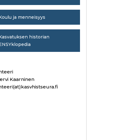
Koulu ja menneisyys
Kasvatuksen historian
ENSYklopedia
hteeri
ervi Kaarninen
hteeri(at)kasvhistseura.fi