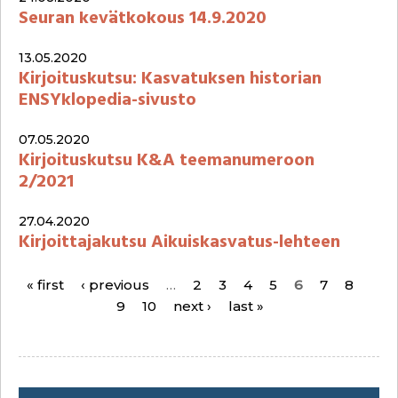
Seuran kevätkokous 14.9.2020
13.05.2020
Kirjoituskutsu: Kasvatuksen historian
ENSYklopedia-sivusto
07.05.2020
Kirjoituskutsu K&A teemanumeroon
2/2021
27.04.2020
Kirjoittajakutsu Aikuiskasvatus-lehteen
« first
‹ previous
…
2
3
4
5
6
7
8
P
9
10
next ›
last »
a
g