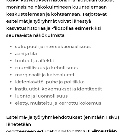
moninaisine näkökulmineen kuuntelemaan,
keskustelemaan ja kohtaamaan. Tarjottavat
esitelmät ja työryhmät voivat lähestyä
kasvatushistoriaa ja -filosofiaa esimerkiksi
seuraavista näkökulmista:
sukupuoli ja intersektionaalisuus
ääni ja tila
tunteet ja affektit
ruumiillisuus ja kehollisuus
marginaalit ja katvealueet
kielenkäyttö, puhe ja politiikka
instituutiot, kokemukset ja identiteetit
luonto ja luonnollisuus
eletty, muisteltu ja kerrottu kokemus
Esitelmä- ja työryhmäehdotukset (enintään 1 sivu)
lähetetään
osoitteeseen
educationhistory@jyu.fi
viimeistään