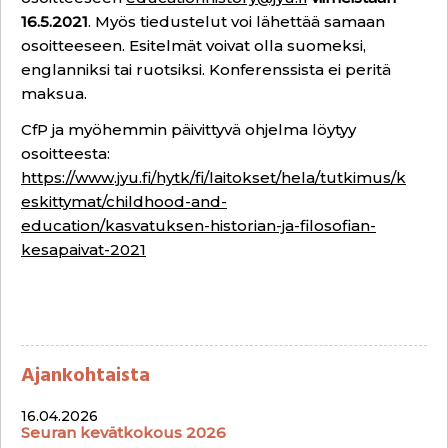
16.5.2021
. Myös tiedustelut voi lähettää samaan
osoitteeseen. Esitelmät voivat olla suomeksi,
englanniksi tai ruotsiksi. Konferenssista ei peritä
maksua.
CfP ja myöhemmin päivittyvä ohjelma löytyy
osoitteesta:
https://www.jyu.fi/hytk/fi/laitokset/hela/tutkimus/k
eskittymat/childhood-and-
education/kasvatuksen-historian-ja-filosofian-
kesapaivat-2021
Ajankohtaista
16.04.2026
Seuran kevätkokous 2026