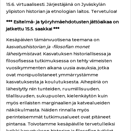
15.6. virtuaalisesti. Järjestäjänä on Jyväskylän
ylipiston historian ja etnologian laitos. Tervetuloa!
*** Esitelmä- ja työryhmäehdotusten jättöaikaa on
jatkettu 15.5. saakka! ***
Kesäpäivien tämänvuotisena teemana on
kasvatushistorian ja -filosofian monet
lähestymistavat
. Kasvatuksen historiallisessa ja
filosofisessa tutkimuksessa on tehty viimeisten
vuosikymmenten aikana uusia avauksia, jotka
ovat monipuolistaneet ymmärrystämme
kasvatuksesta ja koulutuksesta. Aihepiiriä on
lähestytty niin tunteiden, ruumiillisuuden,
tilallisuuden, sukupuolen, kielenkäytön kuin
myös erilaisten marginaalien ja katvealueiden
näkökulmasta. Näiden rinnalla myös
perinteisemmät tutkimusalueet ovat pitäneet
pintansa. Toivotamme kesäpäiville tervetulleiksi
kaikki kasvatuksen historian ja filosofian tutkijat