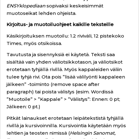
ENSYklopediaan
sopivaksi keskeisimmät
muotoseikat lehden ohjeista.
Kirjoitus- ja muotoiluohjeet kaikille teksteille
Käsikirjoituksen muotoilu: 1.2 riviväli, 12 pistekoko
Times, myös otsikoissa.
Tavutusta ja sisennyksiä ei käytetä. Teksti saa
sisältää vain yhden väliotsikkotason, ja väliotsikot
erotetaan tyhjällä rivillä. Myös kappaleiden väliin
tulee tyhjä rivi. Ota pois ”lisää välilyönti kappaleen
jälkeen” -toiminto (remove space after
paragraph) tai poista välistys (esim. Wordissä
”Muotoile” > ”Kappale” > ”Välistys”: Ennen: 0 pt;
Jälkeen: 0 pt.)
Pitkät lainaukset erotetaan leipätekstistä tyhjällä
rivillä ja kursivoinnilla. Kursivointia käytetään myös
lehtien ja teosten nimissä (
Helsingin Sanomat,