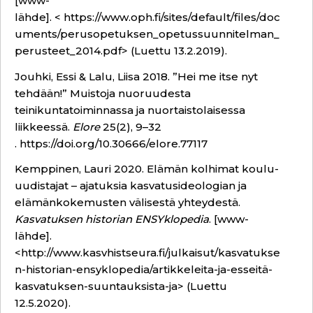
[www-
lähde]. <
https://www.oph.fi/sites/default/files/doc
uments/perusopetuksen_opetussuunnitelman_
perusteet_2014.pdf
> (Luettu 13.2.2019).
Jouhki, Essi & Lalu, Liisa 2018. ”Hei me itse nyt
tehdään!” Muistoja nuoruudesta
teinikuntatoiminnassa ja nuortaistolaisessa
liikkeessä.
Elore
25(2), 9–32
.
https://doi.org/10.30666/elore.77117
Kemppinen, Lauri 2020. Elämän kolhimat koulu-
uudistajat – ajatuksia kasvatusideologian ja
elämänkokemusten välisestä yhteydestä.
Kasvatuksen historian ENSYklopedia
. [www-
lähde].
<
http://www.kasvhistseura.fi/julkaisut/kasvatukse
n-historian-ensyklopedia/artikkeleita-ja-esseitä-
kasvatuksen-suuntauksista-ja
> (Luettu
12.5.2020).