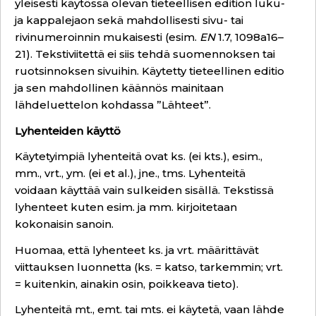
yleisesti käytössä olevan tieteellisen edition luku-
ja kappalejaon sekä mahdollisesti sivu- tai
rivinumeroinnin mukaisesti (esim.
EN
1.7, 1098a16–
21). Tekstiviitettä ei siis tehdä suomennoksen tai
ruotsinnoksen sivuihin. Käytetty tieteellinen editio
ja sen mahdollinen käännös mainitaan
lähdeluettelon kohdassa ”Lähteet”.
Lyhenteiden käyttö
Käytetyimpiä lyhenteitä ovat ks. (ei kts.), esim.,
mm., vrt., ym. (ei et al.), jne., tms. Lyhenteitä
voidaan käyttää vain sulkeiden sisällä. Tekstissä
lyhenteet kuten esim. ja mm. kirjoitetaan
kokonaisin sanoin.
Huomaa, että lyhenteet ks. ja vrt. määrittävät
viittauksen luonnetta (ks. = katso, tarkemmin; vrt.
= kuitenkin, ainakin osin, poikkeava tieto).
Lyhenteitä mt., emt. tai mts. ei käytetä, vaan lähde