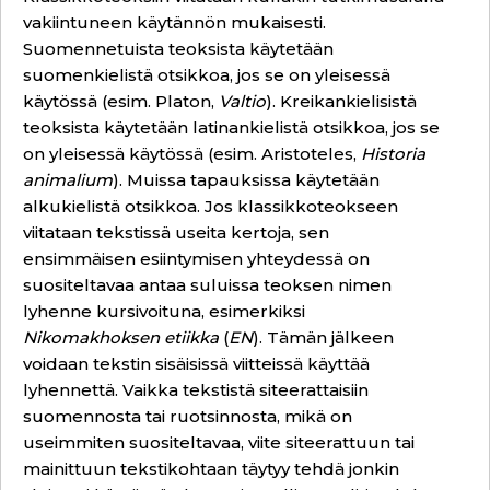
vakiintuneen käytännön mukaisesti.
Suomennetuista teoksista käytetään
suomenkielistä otsikkoa, jos se on yleisessä
käytössä (esim. Platon,
Valtio
). Kreikankielisistä
teoksista käytetään latinankielistä otsikkoa, jos se
on yleisessä käytössä (esim. Aristoteles,
Historia
animalium
). Muissa tapauksissa käytetään
alkukielistä otsikkoa. Jos klassikkoteokseen
viitataan tekstissä useita kertoja, sen
ensimmäisen esiintymisen yhteydessä on
suositeltavaa antaa suluissa teoksen nimen
lyhenne kursivoituna, esimerkiksi
Nikomakhoksen etiikka
(
EN
). Tämän jälkeen
voidaan tekstin sisäisissä viitteissä käyttää
lyhennettä. Vaikka tekstistä siteerattaisiin
suomennosta tai ruotsinnosta, mikä on
useimmiten suositeltavaa, viite siteerattuun tai
mainittuun tekstikohtaan täytyy tehdä jonkin