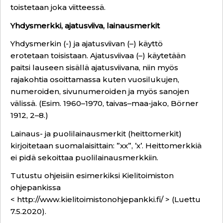
toistetaan joka viitteessä.
Yhdysmerkki, ajatusviiva, lainausmerkit
Yhdysmerkin (-) ja ajatusviivan (–) käyttö
erotetaan toisistaan. Ajatusviivaa (–) käytetään
paitsi lauseen sisällä ajatusviivana, niin myös
rajakohtia osoittamassa kuten vuosilukujen,
numeroiden, sivunumeroiden ja myös sanojen
välissä. (Esim. 1960–1970, taivas–maa-jako, Börner
1912, 2–8.)
Lainaus- ja puolilainausmerkit (heittomerkit)
kirjoitetaan suomalaisittain: ”xx”, ’x’. Heittomerkkiä
ei pidä sekoittaa puolilainausmerkkiin.
Tutustu ohjeisiin esimerkiksi Kielitoimiston
ohjepankissa
<
http://www.kielitoimistonohjepankki.fi/
> (Luettu
7.5.2020).