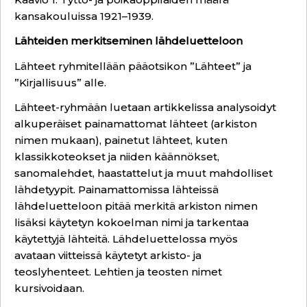
kansakouluissa 1921–1939.
Lähteiden merkitseminen lähdeluetteloon
Lähteet ryhmitellään pääotsikon ”Lähteet” ja
”Kirjallisuus” alle.
Lähteet-ryhmään luetaan artikkelissa analysoidyt
alkuperäiset painamattomat lähteet (arkiston
nimen mukaan), painetut lähteet, kuten
klassikkoteokset ja niiden käännökset,
sanomalehdet, haastattelut ja muut mahdolliset
lähdetyypit. Painamattomissa lähteissä
lähdeluetteloon pitää merkitä arkiston nimen
lisäksi käytetyn kokoelman nimi ja tarkentaa
käytettyjä lähteitä. Lähdeluettelossa myös
avataan viitteissä käytetyt arkisto- ja
teoslyhenteet. Lehtien ja teosten nimet
kursivoidaan.