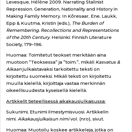
Levesque, Hélène 2009. Narrating Stalinist
Repression. Generation, Nationality and History in
Making Family Memory. In Kôresaar, Ene, Laukk,
Epp & Kuutma, Kristin (eds.),
The Burden of
Remembering. Recollections and Representations
of the 20th Century
. Helsinki: Finnish Literature
Society, 179–196.
Huomaa: Toimitetut teokset merkitään aina
muotoon ”Teoksessa” ja ”toim.”, mikäli
Kasvatus &
Aikaan
julkaistavaksi tarkoitettu teksti on
kirjoitettu suomeksi. Mikäli teksti on kirjoitettu
muulla kielellä, kirjoittaja vastaa merkinnän
oikeellisuudesta kyseisellä kielellä.
Artikkelit tieteellisessä aikakausjulkaisussa:
Sukunimi, Etunimi ilmestymisvuosi. Artikkelin
nimi.
Aikakausjulkaisun nimi
vol. (nro), sivut.
Huomaa: Muotoilu koskee artikkeleja, jotka on