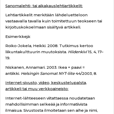
Sanomalehti- tai aikakauslehtiartikkelit:
Lehtiartikkelit merkitään lähdeluetteloon
vastaavalla tavalla kuin toimitettuun teokseen tai
kirjoituskokoelmaan sisältyvä artikkeli.
Esimerkkejä:
Roiko-Jokela, Heikki. 2008. Tutkimus kertoo
liikuntakulttuurin muutoksista.
Hiidenkivi
15, 4, 17–
19.
Niskanen, Annamari. 2003. Ikea + paavi =
antiikki.
Helsingin Sanomat NYT-liite
44/2003, 8.
Internet-sivusto, video, keskustelupalsta,
artikkeli tai muu verkkoaineisto:
Internet-lähteeseen viitattaessa noudatetaan
mahdollisimman selkeää ja informatiivista
ilmaisua. Sivustosta ilmoitetaan sen aihe ja nimi,