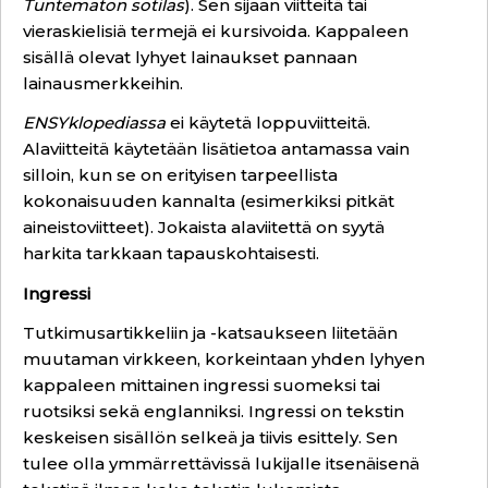
Tuntematon sotilas
). Sen sijaan viitteitä tai
vieraskielisiä termejä ei kursivoida. Kappaleen
sisällä olevat lyhyet lainaukset pannaan
lainausmerkkeihin.
ENSYklopediassa
ei käytetä loppuviitteitä.
Alaviitteitä käytetään lisätietoa antamassa vain
silloin, kun se on erityisen tarpeellista
kokonaisuuden kannalta (esimerkiksi pitkät
aineistoviitteet). Jokaista alaviitettä on syytä
harkita tarkkaan tapauskohtaisesti.
Ingressi
Tutkimusartikkeliin ja -katsaukseen liitetään
muutaman virkkeen, korkeintaan yhden lyhyen
kappaleen mittainen ingressi suomeksi tai
ruotsiksi sekä englanniksi. Ingressi on tekstin
keskeisen sisällön selkeä ja tiivis esittely. Sen
tulee olla ymmärrettävissä lukijalle itsenäisenä