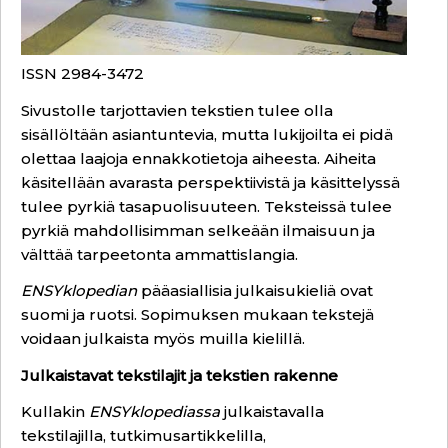
ISSN 2984-3472
Sivustolle tarjottavien tekstien tulee olla
sisällöltään asiantuntevia, mutta lukijoilta ei pidä
olettaa laajoja ennakkotietoja aiheesta. Aiheita
käsitellään avarasta perspektiivistä ja käsittelyssä
tulee pyrkiä tasapuolisuuteen. Teksteissä tulee
pyrkiä mahdollisimman selkeään ilmaisuun ja
välttää tarpeetonta ammattislangia.
ENSYklopedian
pääasiallisia julkaisukieliä ovat
suomi ja ruotsi. Sopimuksen mukaan tekstejä
voidaan julkaista myös muilla kielillä.
Julkaistavat tekstilajit ja tekstien rakenne
Kullakin
ENSYklopediassa
julkaistavalla
tekstilajilla, tutkimusartikkelilla,