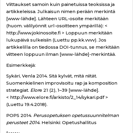
Viittaukset samoin kuin painetuissa teoksissa ja
artikkeleissa. Julkaisun nimen perään merkintä
[www-lähde]. Lähteen URL-osoite merkitään
(huom. välilyönnit url-osoitteen ympärillä): <
http://www.jokinosoite.fi
> Loppuun merkitään
lukupäivä sulkeisiin (Luettu pp.kk.vvvv). Jos
artikkelilla on tiedossa DOI-tunnus, se merkitään
viitteen loppuun ilman [www-lähde]-merkintää.
Esimerkkejä:
Sykäri, Venla 2014. Sitä kylvät, mitä niität.
Suomenkielinen improvisoitu rap ja komposition
strategiat.
Elor
e 21 (2), 1–39 [www-lähde].
<
http://www.elore.fi/arkisto/2_14/sykari.pdf
>
(Luettu 19.4.2018).
POPS 2014.
Perusopetuksen opetussuunnitelman
perusteet 2014
. Helsinki: Opetushallitus