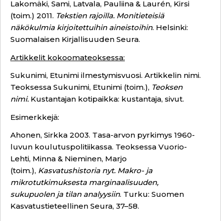
Lakomäki, Sami, Latvala, Pauliina & Laurén, Kirsi
(toim.) 2011.
Tekstien rajoilla. Monitieteisiä
näkökulmia kirjoitettuihin aineistoihin
. Helsinki:
Suomalaisen Kirjallisuuden Seura.
Artikkelit kokoomateoksessa:
Sukunimi, Etunimi ilmestymisvuosi. Artikkelin nimi.
Teoksessa Sukunimi, Etunimi (toim.),
Teoksen
nimi.
Kustantajan kotipaikka: kustantaja, sivut.
Esimerkkejä:
Ahonen, Sirkka 2003. Tasa-arvon pyrkimys 1960-
luvun koulutuspolitiikassa. Teoksessa Vuorio-
Lehti, Minna & Nieminen, Marjo
(toim.),
Kasvatushistoria nyt. Makro- ja
mikrotutkimuksesta marginaalisuuden,
sukupuolen ja tilan analyysiin
. Turku: Suomen
Kasvatustieteellinen Seura, 37–58.