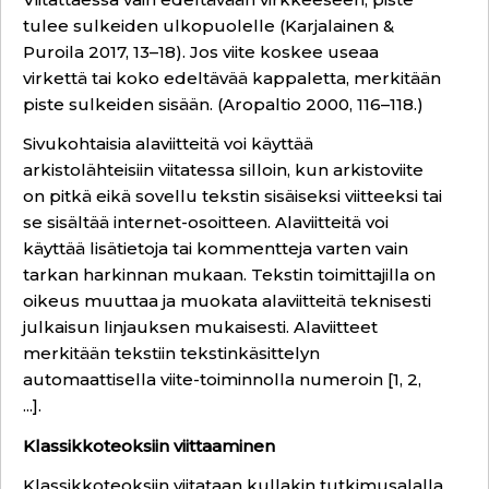
tulee sulkeiden ulkopuolelle (Karjalainen &
Puroila 2017, 13–18). Jos viite koskee useaa
virkettä tai koko edeltävää kappaletta, merkitään
piste sulkeiden sisään. (Aropaltio 2000, 116–118.)
Sivukohtaisia alaviitteitä voi käyttää
arkistolähteisiin viitatessa silloin, kun arkistoviite
on pitkä eikä sovellu tekstin sisäiseksi viitteeksi tai
se sisältää internet-osoitteen. Alaviitteitä voi
käyttää lisätietoja tai kommentteja varten vain
tarkan harkinnan mukaan. Tekstin toimittajilla on
oikeus muuttaa ja muokata alaviitteitä teknisesti
julkaisun linjauksen mukaisesti. Alaviitteet
merkitään tekstiin tekstinkäsittelyn
automaattisella viite-toiminnolla numeroin [1, 2,
...].
Klassikkoteoksiin viittaaminen
Klassikkoteoksiin viitataan kullakin tutkimusalalla