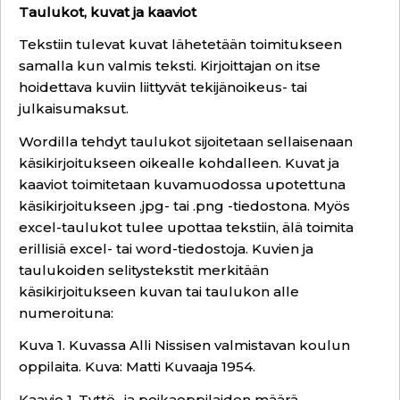
Taulukot, kuvat ja kaaviot
Tekstiin tulevat kuvat lähetetään toimitukseen
samalla kun valmis teksti. Kirjoittajan on itse
hoidettava kuviin liittyvät tekijänoikeus- tai
julkaisumaksut.
Wordilla tehdyt taulukot sijoitetaan sellaisenaan
käsikirjoitukseen oikealle kohdalleen. Kuvat ja
kaaviot toimitetaan kuvamuodossa upotettuna
käsikirjoitukseen .jpg- tai .png -tiedostona. Myös
excel-taulukot tulee upottaa tekstiin, älä toimita
erillisiä excel- tai word-tiedostoja. Kuvien ja
taulukoiden selitystekstit merkitään
käsikirjoitukseen kuvan tai taulukon alle
numeroituna:
Kuva 1. Kuvassa Alli Nissisen valmistavan koulun
oppilaita. Kuva: Matti Kuvaaja 1954.
Kaavio 1. Tyttö- ja poikaoppilaiden määrä