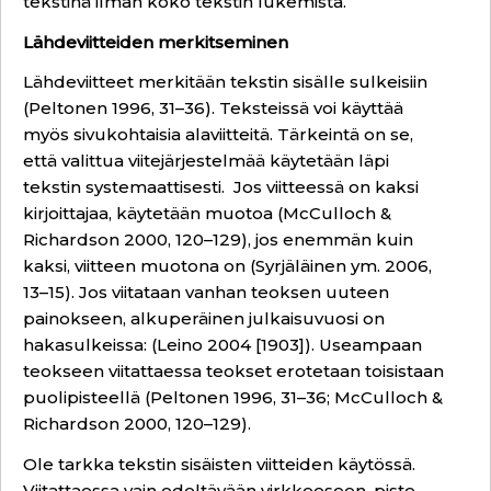
tekstinä ilman koko tekstin lukemista.
Lähdeviitteiden merkitseminen
Lähdeviitteet merkitään tekstin sisälle sulkeisiin
(Peltonen 1996, 31–36). Teksteissä voi käyttää
myös sivukohtaisia alaviitteitä. Tärkeintä on se,
että valittua viitejärjestelmää käytetään läpi
tekstin systemaattisesti. Jos viitteessä on kaksi
kirjoittajaa, käytetään muotoa (McCulloch &
Richardson 2000, 120–129), jos enemmän kuin
kaksi, viitteen muotona on (Syrjäläinen ym. 2006,
13–15). Jos viitataan vanhan teoksen uuteen
painokseen, alkuperäinen julkaisuvuosi on
hakasulkeissa: (Leino 2004 [1903]). Useampaan
teokseen viitattaessa teokset erotetaan toisistaan
puolipisteellä (Peltonen 1996, 31–36; McCulloch &
Richardson 2000, 120–129).
Ole tarkka tekstin sisäisten viitteiden käytössä.
Viitattaessa vain edeltävään virkkeeseen, piste