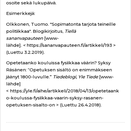
osoite sekä lukupäivä.
Esimerkkejä:
Olkkonen, Tuomo. "Sopimatonta tarjota teineille
politiikkaa". Blogikirjoitus,
Tiellä
sananvapauteen
[www-
lähde].
<
https://sananvapauteen.fi/artikkeli/193
>
(Luettu 3.2.2019).
Opetetaanko kouluissa fysiikkaa väärin? Syksy
Räsänen: “Opetuksen sisältö on enimmäkseen
jäänyt 1800-luvulle.”
Tiedeblogi, Yle Tiede
[www-
lähde]
<
https://yle.fi/aihe/artikkeli/2018/04/13/opetetaank
o-koulussa-fysiikkaa-vaarin-syksy-rasanen-
opetuksen-sisalto-on
> (Luettu 26.4.2018).