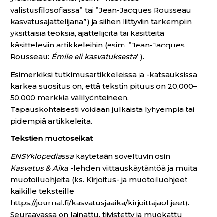
valistusfilosofiassa” tai ”Jean-Jacques Rousseau
kasvatusajattelijana”) ja siihen liittyviin tarkempiin
yksittäisiä teoksia, ajattelijoita tai käsitteitä
käsitteleviin artikkeleihin (esim. ”Jean-Jacques
Rousseau:
Émile eli kasvatuksesta
”).
Esimerkiksi tutkimusartikkeleissa ja -katsauksissa
karkea suositus on, että tekstin pituus on 20,000–
50,000 merkkiä välilyönteineen.
Tapauskohtaisesti voidaan julkaista lyhyempiä tai
pidempiä artikkeleita.
Tekstien muotoseikat
ENSYklopediassa
käytetään soveltuvin osin
Kasvatus & Aika
-lehden viittauskäytäntöä ja muita
muotoiluohjeita (ks. Kirjoitus- ja muotoiluohjeet
kaikille teksteille
https://journal.fi/kasvatusjaaika/kirjoittajaohjeet
).
Seuraavassa on lainattu, tiivistetty ja muokattu