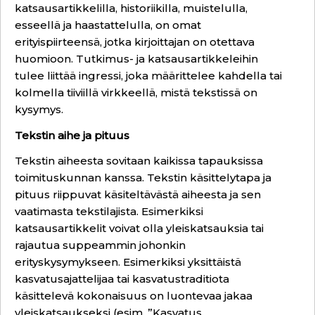
katsausartikkelilla, historiikilla, muistelulla,
esseellä ja haastattelulla, on omat
erityispiirteensä, jotka kirjoittajan on otettava
huomioon. Tutkimus- ja katsausartikkeleihin
tulee liittää ingressi, joka määrittelee kahdella tai
kolmella tiiviillä virkkeellä, mistä tekstissä on
kysymys.
Tekstin aihe ja pituus
Tekstin aiheesta sovitaan kaikissa tapauksissa
toimituskunnan kanssa. Tekstin käsittelytapa ja
pituus riippuvat käsiteltävästä aiheesta ja sen
vaatimasta tekstilajista. Esimerkiksi
katsausartikkelit voivat olla yleiskatsauksia tai
rajautua suppeammin johonkin
erityskysymykseen. Esimerkiksi yksittäistä
kasvatusajattelijaa tai kasvatustraditiota
käsittelevä kokonaisuus on luontevaa jakaa
yleiskatsaukseksi (esim. ”Kasvatus