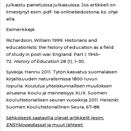
julkaistu painetuissa julkaisuissa. Jos artikkeli on
ilmestynyt esim. pdf- tai onlinetiedostona, ks. ohje
alla.
Esimerkkejä:
Richardson, William 1999. Historians and
educationists: the history of education as a field
of study in post-war England. Part I: 1945–
72.
History of Education
28 (1), 1–30.
Syväoja, Hannu 2011. Tytön kasvatus suomalaisen
kirjallisuuden naturalismissa 1800-luvun
lopulla.
Koulutus yhteiskunnallisen muutoksen
airueena
. Koulu ja menneisyys XLIX. Suomen
kouluhistoriallisen seuran vuosikirja 2011. Helsinki:
Suomen Kouluhistoriallinen Seura, 67–88.
Sähköisesti saatavilla olevat artikkelit (esim.
ENSYklopediassa
) ja muut lähteet: