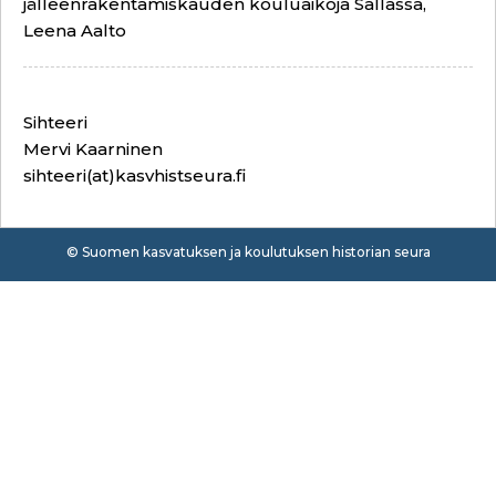
jälleenrakentamiskauden kouluaikoja Sallassa,
Leena Aalto
Sihteeri
Mervi Kaarninen
sihteeri(at)kasvhistseura.fi
© Suomen kasvatuksen ja koulutuksen historian seura