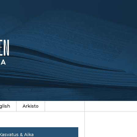
glish
Arkisto
Kasvatus & Aika