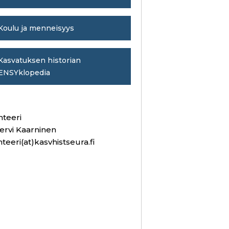
Koulu ja menneisyys
Kasvatuksen historian
ENSYklopedia
hteeri
ervi Kaarninen
hteeri(at)kasvhistseura.fi