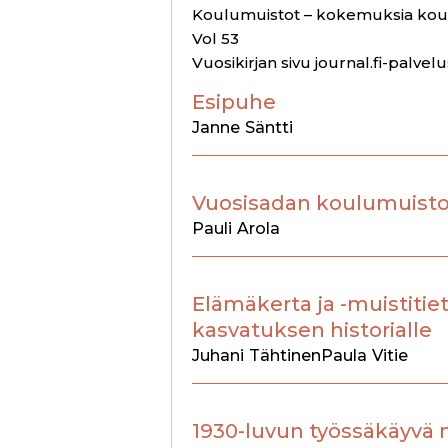
Koulumuistot – kokemuksia koul
Vol 53
Vuosikirjan sivu journal.fi-palvel
Esipuhe
Janne
Säntti
Vuosisadan koulumuist
Pauli
Arola
Elämäkerta ja -muistiti
kasvatuksen historialle
Juhani
Tähtinen
Paula
Vitie
1930-luvun työssäkäyvä 