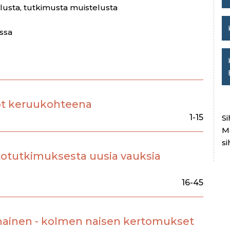
usta, tutkimusta muistelusta
ussa
ot keruukohteena
1-15
Si
M
si
etotutkimuksesta uusia vauksia
16-45
nainen - kolmen naisen kertomukset