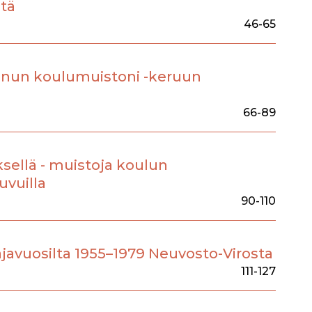
stä
46-65
inun koulumuistoni -keruun
66-89
sellä - muistoja koulun
uvuilla
90-110
ajavuosilta 1955–1979 Neuvosto-Virosta
111-127