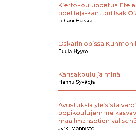
Kiertokouluopetus Etelä
opettaja-kanttori Isak 
Juhani
Heiska
Oskarin opissa Kuhmon 
Tuula
Hyyrö
Kansakoulu ja minä
Hannu
Syväoja
Avustuksia yleisistä varoi
oppikoulujemme kasvavi
maailmansotien välisenä
Jyrki
Männistö