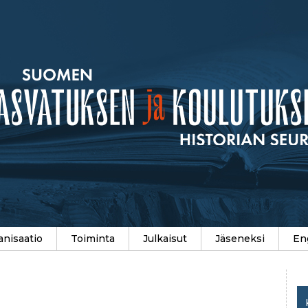
anisaatio
Toiminta
Julkaisut
Jäseneksi
En