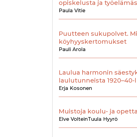
opiskelusta ja työelämä
Paula
Vitie
Puutteen sukupolvet. M
köyhyyskertomukset
Pauli
Arola
Laulua harmonin säestyk
laulutunneista 1920–40-l
Erja
Kosonen
Muistoja koulu- ja opett
Elve
Voltein
Tuula
Hyyrö