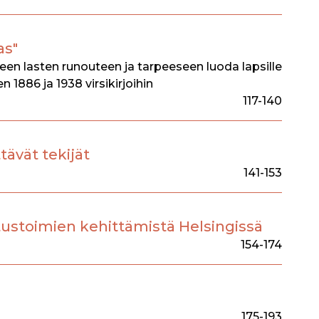
as"
en lasten runouteen ja tarpeeseen luoda lapsille
en 1886 ja 1938 virsikirjoihin
117-140
tävät tekijät
141-153
ustoimien kehittämistä Helsingissä
154-174
175-193