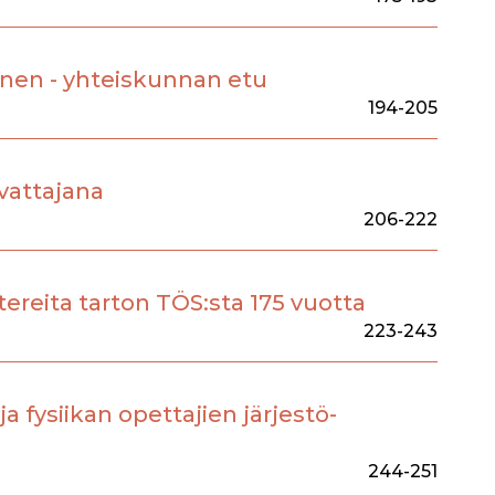
nen - yhteiskunnan etu
194-205
svattajana
206-222
ereita tarton TÖS:sta 175 vuotta
223-243
 fysiikan opettajien järjestö-
244-251