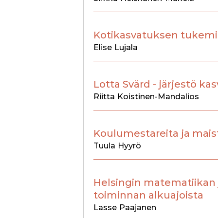
Kotikasvatuksen tukemi
Elise
Lujala
Lotta Svärd - järjestö ka
Riitta
Koistinen-Mandalios
Koulumestareita ja maist
Tuula
Hyyrö
Helsingin matematiikan ja
toiminnan alkuajoista
Lasse
Paajanen