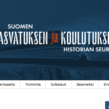
anisaatio
Toiminta
Julkaisut
Jäseneksi
En