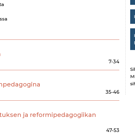
ta
ussa
a
7-34
Si
M
onpedagogina
si
35-46
tuksen ja reformipedagogiikan
47-53