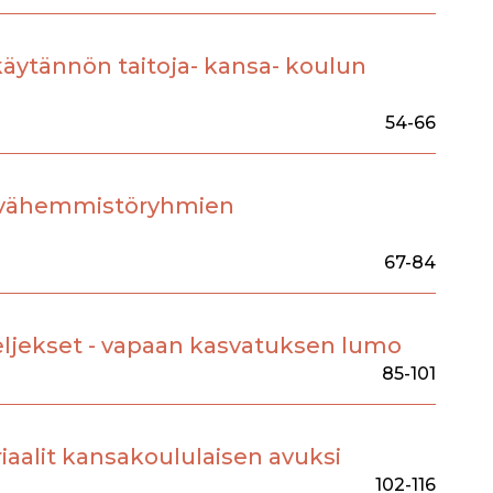
käytännön taitoja- kansa- koulun
54-66
n vähemmistöryhmien
67-84
veljekset - vapaan kasvatuksen lumo
85-101
alit kansakoululaisen avuksi
102-116