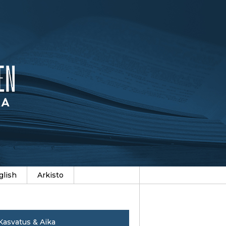
glish
Arkisto
Kasvatus & Aika