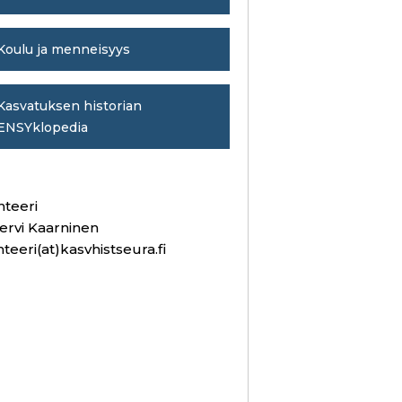
Koulu ja menneisyys
Kasvatuksen historian
ENSYklopedia
hteeri
ervi Kaarninen
hteeri(at)kasvhistseura.fi