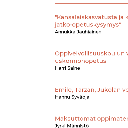
"Kansalaiskasvatusta ja 
jatko-opetuskysymys"
Annukka
Jauhiainen
Oppivelvollisuuskoulu
uskonnonopetus
Harri
Saine
Emile, Tarzan, Jukolan 
Hannu
Syväoja
Maksuttomat oppimateria
Jyrki
Männistö