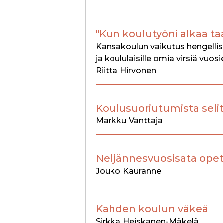
"Kun koulutyöni alkaa ta
Kansakoulun vaikutus hengellise
ja koululaisille omia virsiä vuosi
Riitta
Hirvonen
Koulusuoriutumista selit
Markku
Vanttaja
Neljännesvuosisata opet
Jouko
Kauranne
Kahden koulun väkeä
Sirkka
Heiskanen-Mäkelä