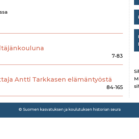
ussa
itäjänkouluna
7-83
Si
ttaja Antti Tarkkasen elämäntyöstä
M
si
84-165
© Suomen kasvatuksen ja koulutuksen historian seura