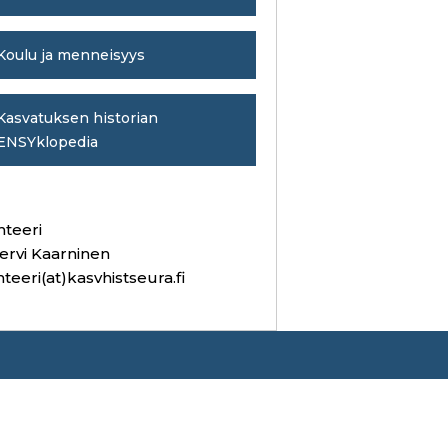
Koulu ja menneisyys
Kasvatuksen historian
ENSYklopedia
hteeri
ervi Kaarninen
hteeri(at)kasvhistseura.fi