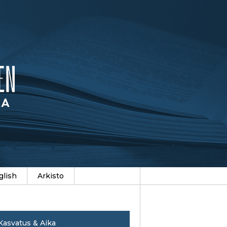
glish
Arkisto
Kasvatus & Aika