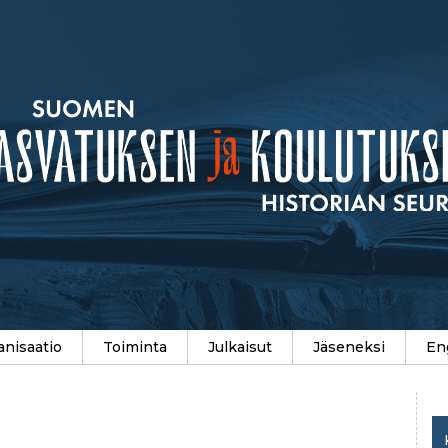
anisaatio
Toiminta
Julkaisut
Jäseneksi
En