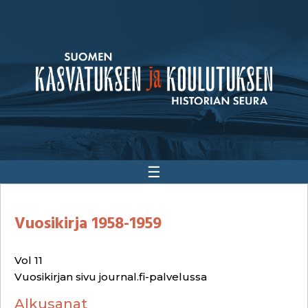
☰
Vuosikirja 1958-1959
Vol 11
Vuosikirjan sivu journal.fi-palvelussa
Alkusanat