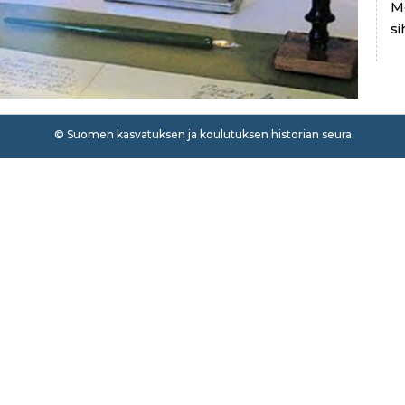
M
si
© Suomen kasvatuksen ja koulutuksen historian seura