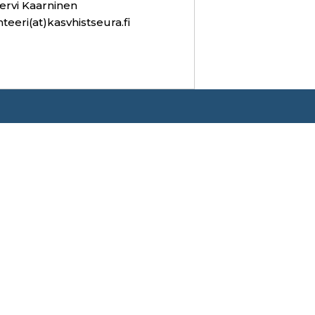
ervi Kaarninen
hteeri(at)kasvhistseura.fi