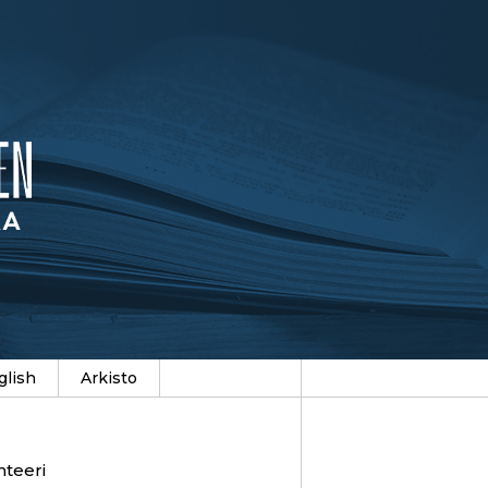
glish
Arkisto
hteeri