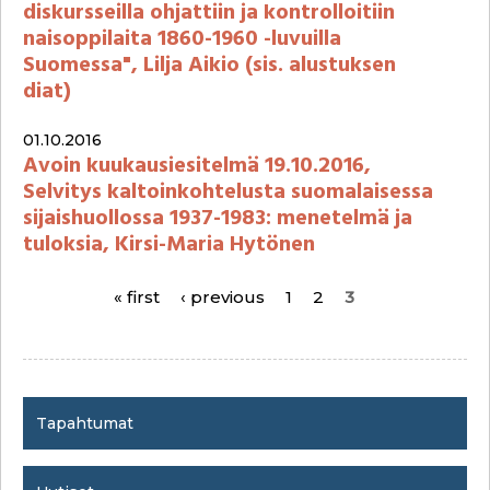
diskursseilla ohjattiin ja kontrolloitiin
naisoppilaita 1860-1960 -luvuilla
Suomessa", Lilja Aikio (sis. alustuksen
diat)
01.10.2016
Avoin kuukausiesitelmä 19.10.2016,
Selvitys kaltoinkohtelusta suomalaisessa
sijaishuollossa 1937-1983: menetelmä ja
tuloksia, Kirsi-Maria Hytönen
« first
‹ previous
1
2
3
P
a
g
Tapahtumat
e