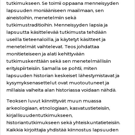
tutkimukseen. Se toimii oppaana menneisyyden
lapsuuden moniääniseen maailmaan, sen
aineistoihin, menetelmiin sekä
tutkimustraditioihin. Menneisyyden lapsia ja
lapsuutta käsittelevää tutkimusta tehdään
useilla tieteenaloilla, ja käytetyt käsitteet ja
menetelmät vaihtelevat. Teos johdattaa
monitieteiseen ja alati kehittyvään
tutkimuskenttään sekä sen menetelmällisiin
erityispiirteisiin. Samalla se pohtii, miten
lapsuuden historian keskeiset lähestymistavat ja
kysymyksenasettelut ovat muotoutuneet ja
millaisia vaiheita alan historiassa voidaan nähdä.
Teoksen luvut kiinnittyvät muun muassa
arkeologiaan, etnologiaan, kasvatustieteisiin,
kirjallisuudentutkimukseen,
historiantutkimukseen sekä yhteiskuntatieteisiin.
Kaikkia kirjoittajia yhdistää kiinnostus lapsuuden