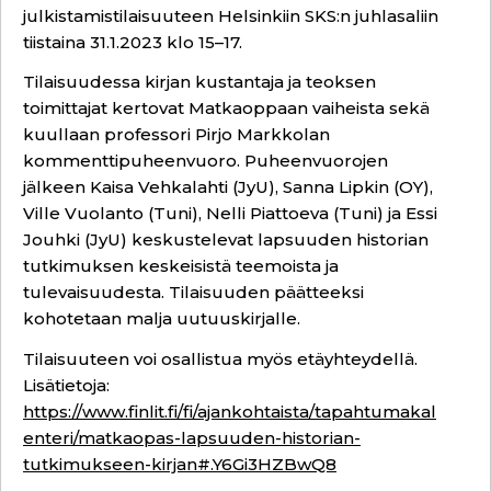
julkistamistilaisuuteen Helsinkiin SKS:n juhlasaliin
tiistaina 31.1.2023 klo 15–17.
Tilaisuudessa kirjan kustantaja ja teoksen
toimittajat kertovat Matkaoppaan vaiheista sekä
kuullaan professori Pirjo Markkolan
kommenttipuheenvuoro. Puheenvuorojen
jälkeen Kaisa Vehkalahti (JyU), Sanna Lipkin (OY),
Ville Vuolanto (Tuni), Nelli Piattoeva (Tuni) ja Essi
Jouhki (JyU) keskustelevat lapsuuden historian
tutkimuksen keskeisistä teemoista ja
tulevaisuudesta. Tilaisuuden päätteeksi
kohotetaan malja uutuuskirjalle.
Tilaisuuteen voi osallistua myös etäyhteydellä.
Lisätietoja:
https://www.finlit.fi/fi/ajankohtaista/tapahtumakal
enteri/matkaopas-lapsuuden-historian-
tutkimukseen-kirjan#.Y6Gi3HZBwQ8