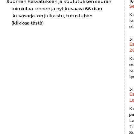
Suomen Kasvatuksen ja koulutuksen seuran
16
S
toimintaa ennen ja nyt kuvaava 66 dian
K
kuvasarja on julkaistu, tutustuhan
ke
(klikkaa tästä)
e
31
Es
2
K
es
k
ty
31
Es
L
Ke
jä
L
Ti
S