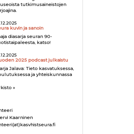
useoista tutkimusaineistojen
rjoajina.
.12.2025
ura kuvin ja sanoin
aja diasarja seuran 90-
otistaipaleesta, katso!
.12.2025
uoden 2025 podcast julkaistu
rja Jalava: Tieto kasvatuksessa,
oulutuksessa ja yhteiskunnassa
kisto »
hteeri
ervi Kaarninen
hteeri(at)kasvhistseura.fi