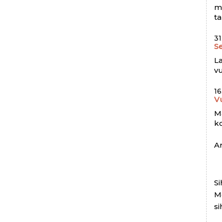
m
ta
31
Se
La
vu
16
V
Ma
k
Ar
Si
M
si