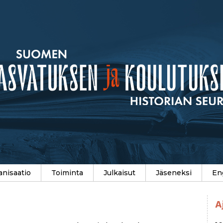
anisaatio
Toiminta
Julkaisut
Jäseneksi
En
A