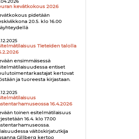
.04.2026
euran kevätkokous 2026
evätkokous pidetään
skiviikkona 20.5. klo 16.00
täyhteydellä
.12.2025
itelmätilaisuus Tieteiden talolla
6.2.2026
evään ensimmäisessä
itelmätilaisuudessa entiset
oulutoimentarkastajat kertovat
östään ja tuoreesta kirjastaan.
.12.2025
itelmätilaisuus
astentarhamuseossa 16.4.2026
vään toinen esitelmätilaisuus
rjestetään 16.4. klo 17.00
astentarhamuseossa.
laisuudessa väitöskirjatutkija
usanna Gillberg kertoo