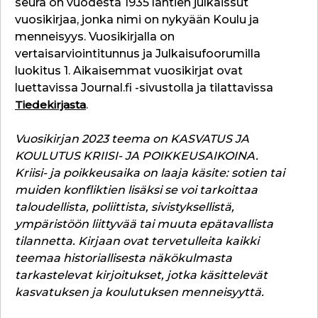
seura on vuodesta 1935 lähtien julkaissut
vuosikirjaa, jonka nimi on nykyään Koulu ja
menneisyys. Vuosikirjalla on
vertaisarviointitunnus ja Julkaisufoorumilla
luokitus 1. Aikaisemmat vuosikirjat ovat
luettavissa Journal.fi -sivustolla ja tilattavissa
Tiedekirjasta
.
Vuosikirjan 2023 teema on KASVATUS JA
KOULUTUS KRIISI- JA POIKKEUSAIKOINA.
Kriisi- ja poikkeusaika on laaja käsite: sotien tai
muiden konfliktien lisäksi se voi tarkoittaa
taloudellista, poliittista, sivistyksellistä,
ympäristöön liittyvää tai muuta epätavallista
tilannetta. Kirjaan ovat tervetulleita kaikki
teemaa historiallisesta näkökulmasta
tarkastelevat kirjoitukset, jotka käsittelevät
kasvatuksen ja koulutuksen menneisyyttä.