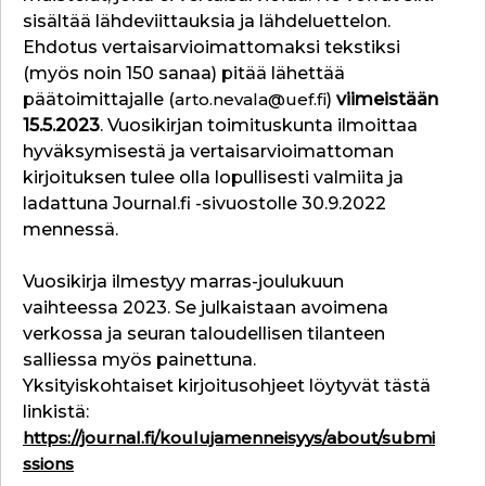
sisältää lähdeviittauksia ja lähdeluettelon.
Ehdotus vertaisarvioimattomaksi tekstiksi
(myös noin 150 sanaa) pitää lähettää
päätoimittajalle (
arto.nevala@uef.fi
)
viimeistään
15.5.2023
. Vuosikirjan toimituskunta ilmoittaa
hyväksymisestä ja vertaisarvioimattoman
kirjoituksen tulee olla lopullisesti valmiita ja
ladattuna Journal.fi -sivuostolle 30.9.2022
mennessä.
Vuosikirja ilmestyy marras-joulukuun
vaihteessa 2023. Se julkaistaan avoimena
verkossa ja seuran taloudellisen tilanteen
salliessa myös painettuna.
Yksityiskohtaiset kirjoitusohjeet löytyvät tästä
linkistä:
https://journal.fi/koulujamenneisyys/about/submi
ssions