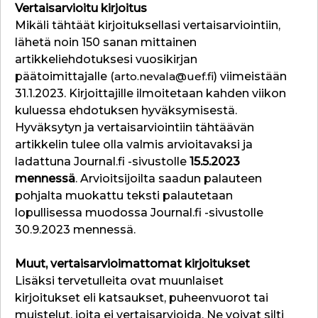
Vertaisarvioitu kirjoitus
Mikäli tähtäät kirjoituksellasi vertaisarviointiin,
lähetä noin 150 sanan mittainen
artikkeliehdotuksesi vuosikirjan
päätoimittajalle (
arto.nevala@uef.fi
) viimeistään
31.1.2023. Kirjoittajille ilmoitetaan kahden viikon
kuluessa ehdotuksen hyväksymisestä.
Hyväksytyn ja vertaisarviointiin tähtäävän
artikkelin tulee olla valmis arvioitavaksi ja
ladattuna Journal.fi -sivustolle
15.5.2023
mennessä
. Arvioitsijoilta saadun palauteen
pohjalta muokattu teksti palautetaan
lopullisessa muodossa Journal.fi -sivustolle
30.9.2023 mennessä.
Muut, vertaisarvioimattomat kirjoitukset
Lisäksi tervetulleita ovat muunlaiset
kirjoitukset eli katsaukset, puheenvuorot tai
muistelut, joita ei vertaisarvioida. Ne voivat silti