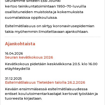
Seuramme sihteeri Essi Jouhki
kertoo
teinikuntatoimintaan 1950–70-luvuilla
osallistuneiden muistoista ja kokemuksista
suomalaisissa oppikouluissa.
Esitelmätilaisuus on siirtyy koronavirusepidemian
takia myöhemmin ilmoitettavaan ajankohtaan.
Ajankohtaista
16.04.2026
Seuran kevätkokous 2026
Kevätkokous pidetään keskiviikkona 20.5. klo 16.00
etäyhteydellä
31.12.2025
Esitelmätilaisuus Tieteiden talolla 26.2.2026
Kevään ensimmäisessä esitelmätilaisuudessa
entiset koulutoimentarkastajat kertovat työstään ja
tuoreesta kirjastaan.