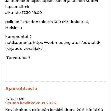
Jälleenrakentajien lapset. Sotienjälkeinen Suomi
lapsen silmin
aika: klo 17.30-19.00
paikka: Tieteiden talo, sh 309 (Kirkkokatu 6,
Helsinki)
kommentoi: ?
nettiseuranta:
https://webmeeting.utu.fi/edutahti/
(kirjaudu vierailijaksi)
Tervetuloa !!
Ajankohtaista
16.04.2026
Seuran kevätkokous 2026
Kevätkokous pidetään keskiviikkona 20.5. klo 16.00